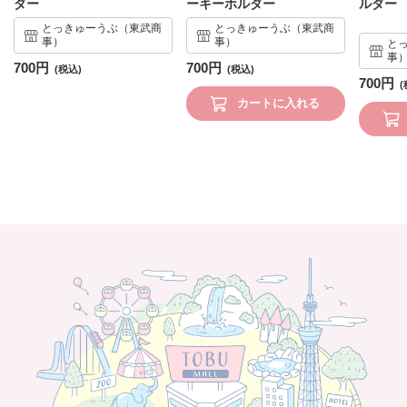
ダー
ーキーホルダー
ルダー
とっきゅーうぶ（東武商
とっきゅーうぶ（東武商
事）
事）
と
事
700円
700円
700円
カートに入れる