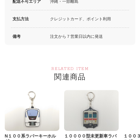
配送不可エリア
沖縄・一部離島
支払方法
クレジットカード、ポイント利用
備考
注文から７営業日以内に発送
RELATED ITEM
関連商品
N１００系ラバーキーホル
１００００型未更新車ラバ
１００