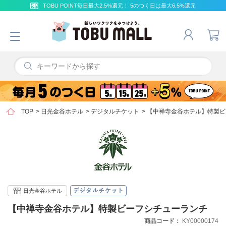
TOBU POINT毎日最大2.5%還元！ 5のつく日は最大6.5%還元
TOP
>
日光金谷ホテル
>
デジタルチケット
>
【中禅寺金谷ホテル】特製ビ
日光金谷ホテル
【中禅寺金谷ホテル】特製ビーフシチューランチ
商品コード
KY00000174