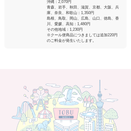
沖縄：2,070円
青森、岩手、秋田、滋賀、京都、大阪、兵
庫、奈良、和歌山：1,350円
島根、鳥取、岡山、広島、山口、徳島、香
川、愛媛、高知：1,480円
その他地域：1,230円
※クール便商品につきましては追加220円
のご料金が発生いたします。