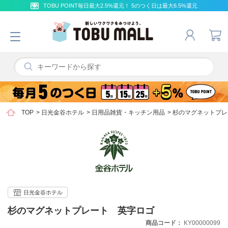
TOBU POINT毎日最大2.5%還元！ 5のつく日は最大6.5%還元
TOP
>
日光金谷ホテル
>
日用品雑貨・キッチン用品
>
杉のマグネットプレ
日光金谷ホテル
杉のマグネットプレート 英字ロゴ
商品コード
KY00000099