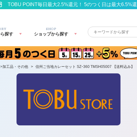
TOBU POINT毎日最大2.5%還元！ 5のつく日は最大6.5%
ORY
SHOP
から探す
ショップから探す
>加工品・その他
>
信州ご当地カレーセット SZｰ360 TMSH05007 【送料込み】