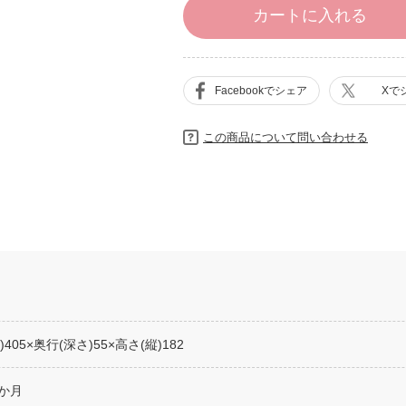
カートに入れる
Facebookでシェア
Xで
この商品について問い合わせる
)405×奥行(深さ)55×高さ(縦)182
6か月