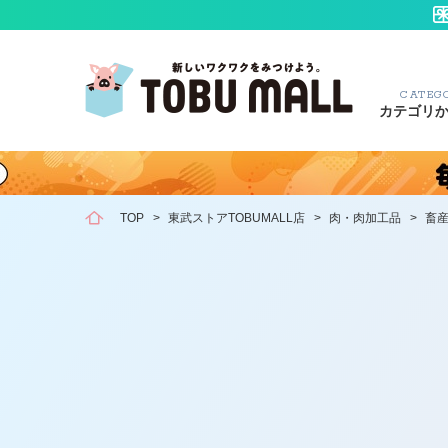
CATEG
カテゴリ
TOP
>
東武ストアTOBUMALL店
>
肉・肉加工品
>
畜産