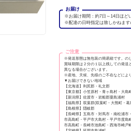
お届け
※お届け期間：約7日～14日ほど
※配達の日時指定は致しかねます
ご注意
※発送形態は無包装の簡易箱です。の
賞味期限は２分の１以上残しての発送
異なる場合がございます。
※産地、天候、先様のご不在などによ
▼お届けできない地域
【北海道】利尻郡・礼文郡
【東京都】小笠原村・青ヶ島村・大島
【新潟県】佐渡市・岩船郡粟島浦村
【福島県】双葉群(双葉町・大熊町・葛尾
【島根県】隠岐郡
【長崎県】五島市・対馬市・南松浦市
市高島町・平戸市大島村・平戸市度島
市高島町・長崎市池島町・西海市崎戸町
【宮崎県】延岡市島浦町