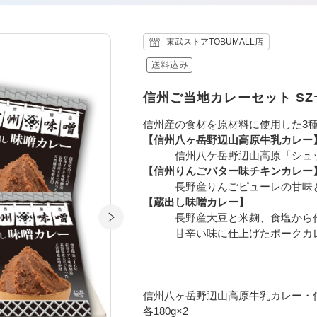
東武ストアTOBUMALL店
信州ご当地カレーセット SZｰ3
信州産の食材を原材料に使用した3
【信州八ヶ岳野辺山高原牛乳カレー
信州八ケ岳野辺山高原「シュッポ
【信州りんごバター味チキンカレー
長野産りんごピューレの甘味と
【蔵出し味噌カレー】
長野産大豆と米麹、食塩から作
甘辛い味に仕上げたポークカ
信州八ヶ岳野辺山高原牛乳カレー・
各180g×2