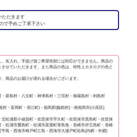
いただきます
ので予めご了承下さい
し、名入れ、手提げ袋ご希望依頼には対応ができません。商品の
とさせていただきます。また商品の色は、特性上カタログの色と
り、商品のお届けが遅れる場合がございます。
町・新島村・八丈町・神津島村・三宅村・御蔵島村・利島村
村・富岡町・浪江町)・相馬郡(飯館村)・南相馬市(小高区)
・北松浦郡小値賀町・佐世保市宇久町・佐世保市黒島町・佐世保
町・松浦市鷹島町・松浦市星鹿町青島免・長崎市伊王島町・長崎
平島・西海市崎戸町江島・西海市大瀬戸町松島(内郷・外郷)