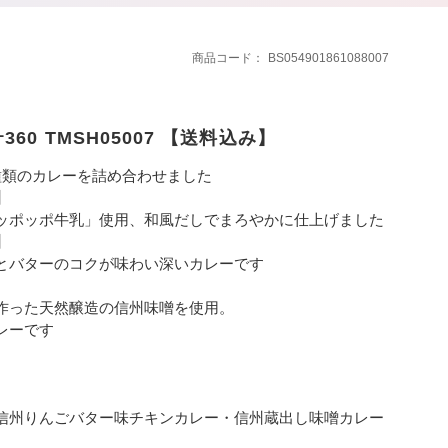
商品コード
BS054901861088007
60 TMSH05007 【送料込み】
種類のカレーを詰め合わせました
】
ッポ牛乳」使用、和風だしでまろやかに仕上げました
】
バターのコクが味わい深いカレーです
った天然醸造の信州味噌を使用。
レーです
信州りんごバター味チキンカレー・信州蔵出し味噌カレー