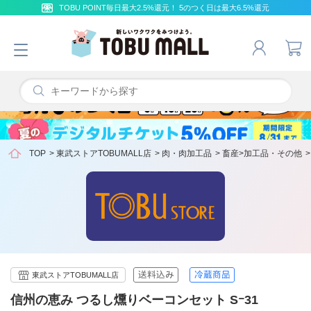
TOBU POINT毎日最大2.5%還元！ 5のつく日は最大6.5%還元
TOP
>
東武ストアTOBUMALL店
>
肉・肉加工品
>
畜産>加工品・その他
東武ストアTOBUMALL店
信州の恵み つるし燻りベーコンセット Sｰ31