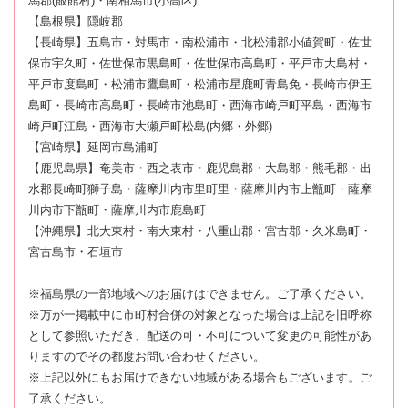
馬郡(飯館村)・南相馬市(小高区)
【島根県】隠岐郡
【長崎県】五島市・対馬市・南松浦市・北松浦郡小値賀町・佐世
保市宇久町・佐世保市黒島町・佐世保市高島町・平戸市大島村・
平戸市度島町・松浦市鷹島町・松浦市星鹿町青島免・長崎市伊王
島町・長崎市高島町・長崎市池島町・西海市崎戸町平島・西海市
崎戸町江島・西海市大瀬戸町松島(内郷・外郷)
【宮崎県】延岡市島浦町
【鹿児島県】奄美市・西之表市・鹿児島郡・大島郡・熊毛郡・出
水郡長崎町獅子島・薩摩川内市里町里・薩摩川内市上甑町・薩摩
川内市下甑町・薩摩川内市鹿島町
【沖縄県】北大東村・南大東村・八重山郡・宮古郡・久米島町・
宮古島市・石垣市
※福島県の一部地域へのお届けはできません。ご了承ください。
※万が一掲載中に市町村合併の対象となった場合は上記を旧呼称
として参照いただき、配送の可・不可について変更の可能性があ
りますのでその都度お問い合わせください。
※上記以外にもお届けできない地域がある場合もございます。ご
了承ください。