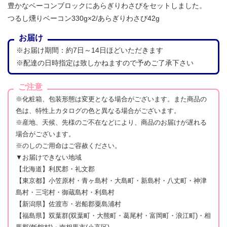
豊かなベーコンブロックにあらぎりわさびをセットしました。
つるし燻りベーコン330g×2/あらぎりわさび42g
お届け
※お届け期間：約7日～14日ほどいただきます
※配達の日時指定は致しかねますので予めご了承下さい
ご注意
※化粧箱、包装形態は変更となる場合がございます。また商品の
色は、特性上カタログの色と異なる場合がございます。
※産地、天候、先様のご不在などにより、商品のお届けが遅れる
場合がございます。
※のしのご用命はご容赦ください。
▼お届けできない地域
【北海道】利尻郡・礼文郡
【東京都】小笠原村・青ヶ島村・大島町・新島村・八丈町・神津
島村・三宅村・御蔵島村・利島村
【新潟県】佐渡市・岩船郡粟島浦村
【福島県】双葉群(双葉町・大熊町・葛尾村・富岡町・浪江町)・相