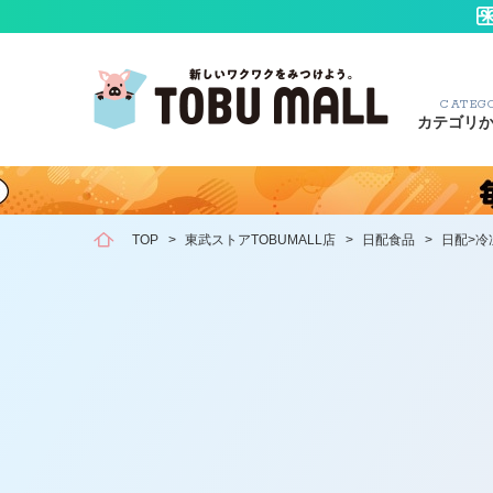
CATEG
カテゴリ
TOP
>
東武ストアTOBUMALL店
>
日配食品
>
日配>冷