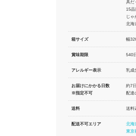
具だ
15
じゃ
北海
箱サイズ
幅32
賞味期限
540
アレルギー表示
乳成
お届けにかかる日数
約7
※指定不可
配達
送料
送料
配送不可エリア
北海
東京