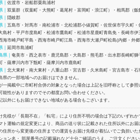
県｜
佐渡市・岩船郡粟島浦村
県｜
双葉群（双葉町・大熊町・葛尾村・富岡町・浪江町）・相馬郡（飯
県｜
隠岐郡
県｜
五島市・対馬市・南松浦市・北松浦郡小値賀町・佐世保市宇久町・
大島村・平戸市度島町・松浦市鷹島町・松浦市星鹿町青島免・長崎市伊
西海市崎戸町平島・西海市崎戸町江島・西海市大瀬戸町松島(内郷・外郷
県｜
延岡市島浦町
島県｜
奄美市・西之表市・鹿児島郡・大島郡・熊毛郡・出水郡長崎町獅
町・薩摩川内市下甑町・薩摩川内市鹿島町
県｜
北大東村・南大東村・八重山郡・宮古郡・久米島町・宮古島市・石
島県の一部地域へのお届けはできません。
が一掲載中に市町村合併の対象となった場合は上記を旧呼称として参照
可能性がありますのでその都度お問い合わせください。
記以外にもお届けできない地域がある場合もございます。
け先様が「長期不在」「転宅」により住所不明の場合は下記のいずれか
マト運輸の規定変更により、商品の送り状に記載された住所以外にお届
の住所から変更後の住所までの運賃をお届け先様が着払いでご負担いた
ション名・ 部屋番号の記載漏れなど十分ご確認のうえ、ご注文ください