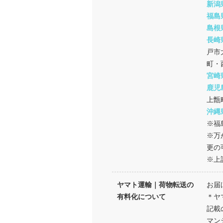
新潟
福島
島根
長崎
戸市
町・
宮崎
鹿児
上甑
沖縄
※福
※万
更の
※上
ヤマト運輸｜荷物転送の
お届
有料化について
＊ヤ
記載
マン