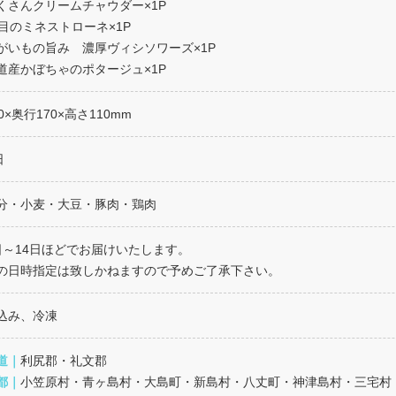
くさんクリームチャウダー×1P
品目のミネストローネ×1P
がいもの旨み 濃厚ヴィシソワーズ×1P
道産かぼちゃのポタージュ×1P
0×奥行170×高さ110mm
日
分・小麦・大豆・豚肉・鶏肉
日～14日ほどでお届けいたします。
の日時指定は致しかねますので予めご了承下さい。
込み、冷凍
道｜
利尻郡・礼文郡
都｜
小笠原村・青ヶ島村・大島町・新島村・八丈町・神津島村・三宅村