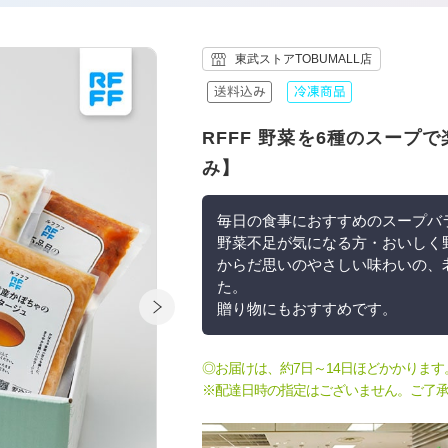
東武ストアTOBUMALL店
RFFF 野菜を6種のスープで楽
み】
毎日の食事におすすめのスープバ
野菜不足が気になる方・おいしく
からだ思いのやさしい味わいの、
た。
贈り物にもおすすめです。
◎お届けは、約7日～14日ほどかかります
※配達日時の指定はございません。ご了