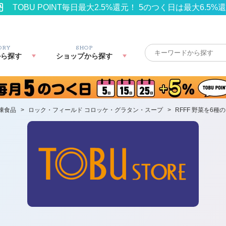
TOBU POINT毎日最大2.5%還元！ 5のつく日は最大6.5%
ORY
SHOP
から探す
ショップから探す
凍食品
>
ロック・フィールド コロッケ・グラタン・スープ
>
RFFF 野菜を6種