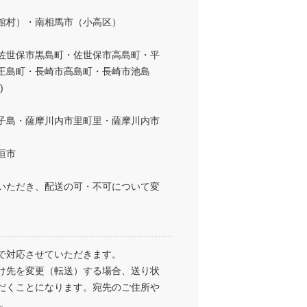
館村）・南相馬市（小高区）
佐世保市黒島町・佐世保市高島町・平
王島町・長崎市高島町・長崎市池島
)
子島・薩摩川内市里町里・薩摩川内市
垣市
いただき、配送の可・不可について変
で対応させていただきます。
け先を変更（転送）する場合、送り状
だくことになります。宛先のご住所や
。