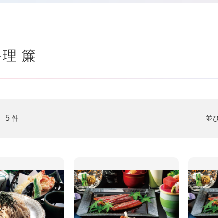
理 簾
5
並
：
件