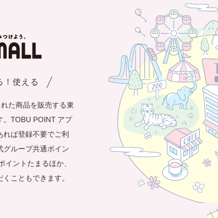
まる！使える
された商品を販売する東
OBU POINT アプ
あれば登録不要でご利
武グループ共通ポイン
き1ポイントたまるほか、
だくこともできます。