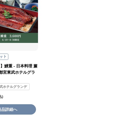
30】鰻重 - 日本料理 簾
都宮東武ホテルグラ
武ホテルグランデ
商品詳細へ