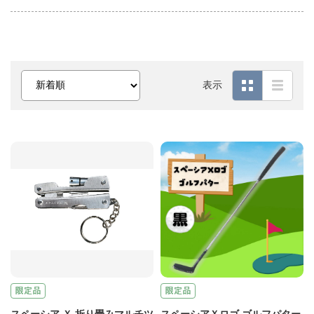
表示
スペーシア Ｘ 折り畳みマルチツ
スペーシアＸロゴ ゴルフパター