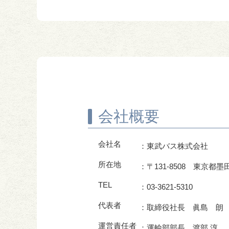
会社概要
会社名
：東武バス株式会社
所在地
：〒131-8508 東京都墨田
TEL
：03-3621-5310
代表者
：取締役社長 眞島 朗
運営責任者
：運輸部部長 渡部 淳