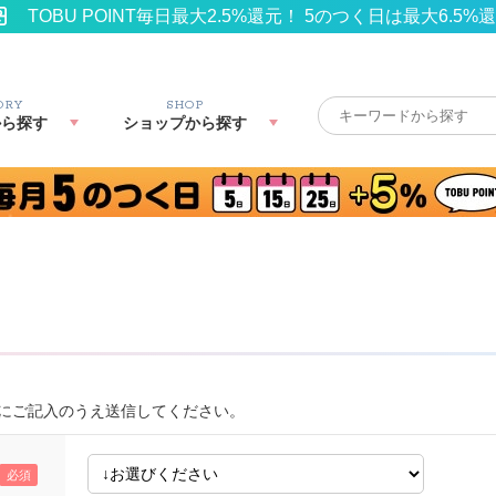
TOBU POINT毎日最大2.5%還元！ 5のつく日は最大6.5%
ORY
SHOP
から探す
ショップから探す
にご記入のうえ送信してください。