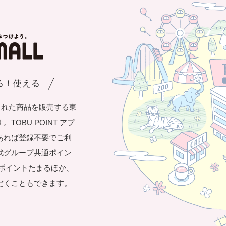
まる！使える
された商品を販売する東
OBU POINT アプ
あれば登録不要でご利
武グループ共通ポイン
き1ポイントたまるほか、
だくこともできます。