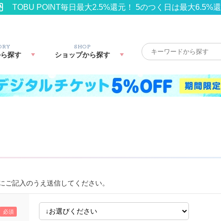
TOBU POINT毎日最大2.5%還元！ 5のつく日は最大6.5%
ORY
SHOP
から探す
ショップから探す
にご記入のうえ送信してください。