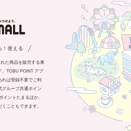
まる！使える
された商品を販売する東
OBU POINT アプ
あれば登録不要でご利
武グループ共通ポイン
き1ポイントたまるほか、
だくこともできます。