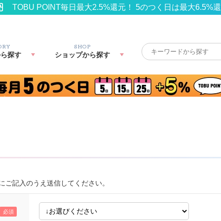
TOBU POINT毎日最大2.5%還元！ 5のつく日は最大6.5%
ORY
SHOP
から探す
ショップから探す
にご記入のうえ送信してください。