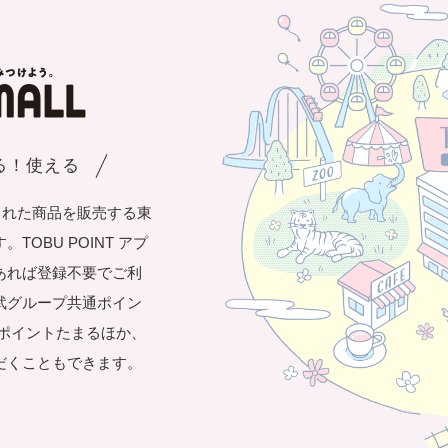
まる！使える
された商品を販売する東
OBU POINT アプ
あれば登録不要でご利
武グループ共通ポイン
き1ポイントたまるほか、
だくこともできます。