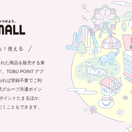
まる！使える
された商品を販売する東
OBU POINT アプ
あれば登録不要でご利
武グループ共通ポイン
き1ポイントたまるほか、
だくこともできます。