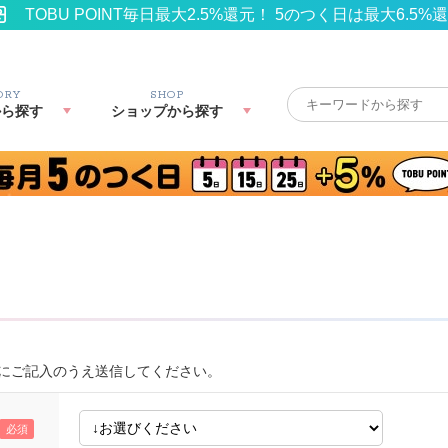
TOBU POINT毎日最大2.5%還元！ 5のつく日は最大6.5%
ORY
SHOP
から探す
ショップから探す
にご記入のうえ送信してください。