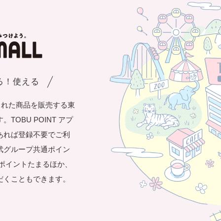
まる！使える
された商品を販売する東
OBU POINT アプ
あれば登録不要でご利
武グループ共通ポイン
き1ポイントたまるほか、
だくこともできます。