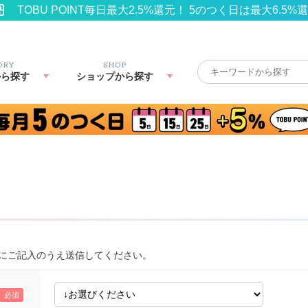
TOBU POINT毎日最大2.5%還元！ 5のつく日は最大6.5%
ORY
SHOP
から探す
ショップから探す
にご記入のうえ送信してください。