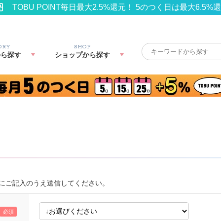
TOBU POINT毎日最大2.5%還元！ 5のつく日は最大6.5%
ORY
SHOP
から探す
ショップから探す
にご記入のうえ送信してください。