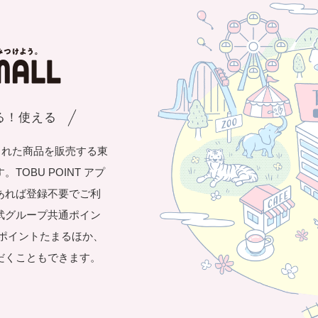
まる！使える
された商品を販売する東
OBU POINT アプ
あれば登録不要でご利
武グループ共通ポイン
き1ポイントたまるほか、
だくこともできます。