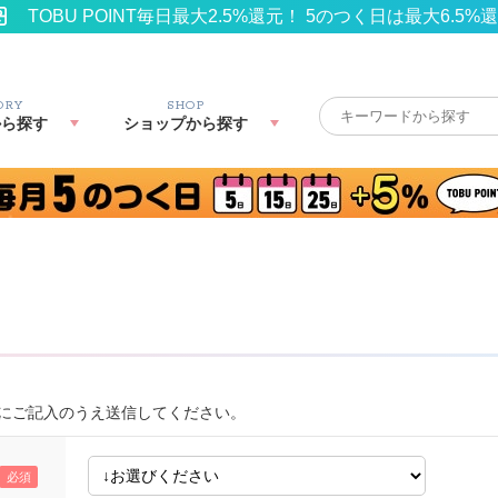
TOBU POINT毎日最大2.5%還元！ 5のつく日は最大6.5%
ORY
SHOP
から探す
ショップから探す
にご記入のうえ送信してください。