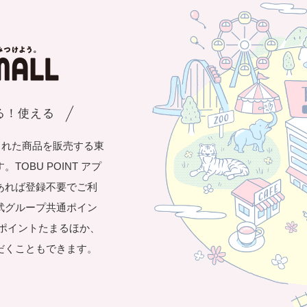
まる！使える
された商品を販売する東
OBU POINT アプ
あれば登録不要でご利
武グループ共通ポイン
き1ポイントたまるほか、
だくこともできます。