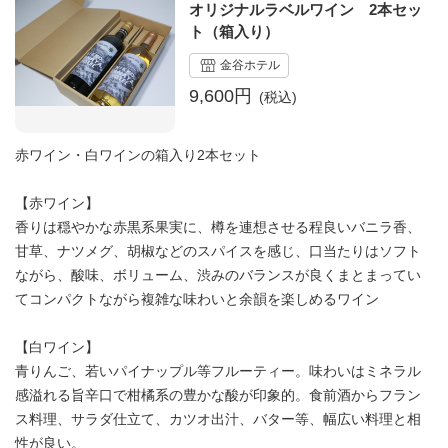
オリジナルラベルワイン 2本セッ
ト（箱入り）
金谷ホテル
9,600円
赤ワイン・白ワインの箱入り2本セット
【赤ワイン】
香りは穏やかな赤黒系果実に、樽を連想させる程良いバニラ香、
甘草、ナツメグ、胡椒などのスパイスを感じ、口当たりはソフト
ながら、酸味、ボリューム、渋みのバランスが良くまとまってい
てコンパクトながら複雑な味わいと余韻を楽しめるワイン
【白ワイン】
青りんご、若いパイナップル等フルーティー。味わいはミネラル
感溢れる旨辛口で柑橘系の豊かな酸が印象的。食前酒からフラン
ス料理、サラダ仕立て、カツオ出汁、バター等、幅広い料理と相
性が良い。