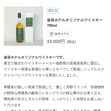
金谷ホテルオリジナルウイスキー
700ml
金谷ホテル
33,000円
金谷ホテルオリジナルウイスキーです。
東北で最古のウイスキーメーカー福島県の安積蒸留所に委託し、
ウイスキー原酒を新酒から樽ごとキープして熟成しシングルカス
クジャパニーズウイスキーを製造いたしました。
寒暖差の激しい気候で熟成した、優しく芳醇でリッチ、安積独特
の軽快な柑橘系の酸味とレモングラスの様な爽やかな香り立ち。
樽由来の甘さとモルトの旨味、しっかりとした余韻をお楽しみい
ただけます。
ノンチルフィルター（非冷却ろ過）、ナチュラルカラー（無着