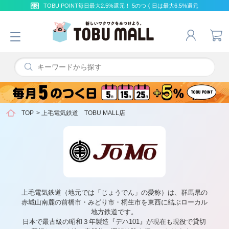
TOBU POINT毎日最大2.5%還元！ 5のつく日は最大6.5%還元
TOP
>
上毛電気鉄道 TOBU MALL店
上毛電気鉄道（地元では「じょうでん」の愛称）は、群馬県の
赤城山南麓の前橋市・みどり市・桐生市を東西に結ぶローカル
地方鉄道です。
日本で最古級の昭和３年製造『デハ101』が現在も現役で貸切