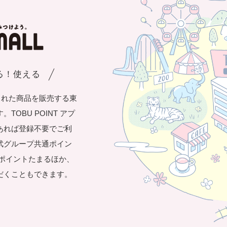
まる！使える
された商品を販売する東
OBU POINT アプ
あれば登録不要でご利
武グループ共通ポイン
き1ポイントたまるほか、
だくこともできます。