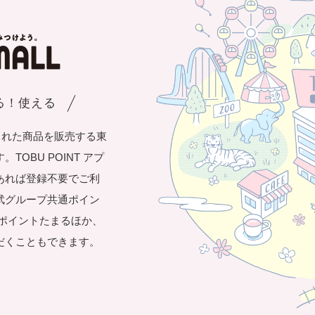
まる！使える
された商品を販売する東
OBU POINT アプ
あれば登録不要でご利
武グループ共通ポイン
き1ポイントたまるほか、
だくこともできます。