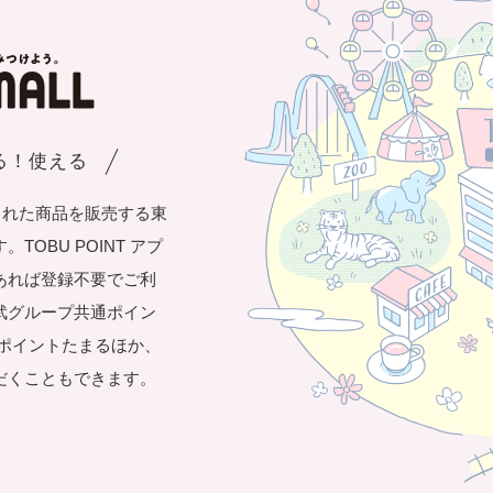
まる！使える
された商品を販売する東
OBU POINT アプ
あれば登録不要でご利
武グループ共通ポイン
き1ポイントたまるほか、
だくこともできます。