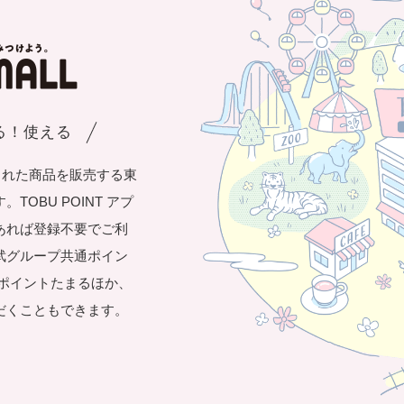
まる！使える
された商品を販売する東
OBU POINT アプ
あれば登録不要でご利
武グループ共通ポイン
き1ポイントたまるほか、
だくこともできます。