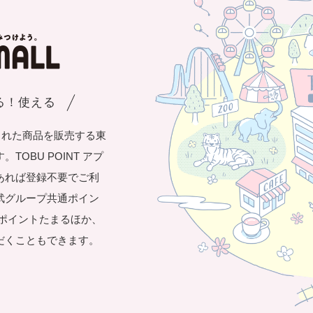
まる！使える
された商品を販売する東
OBU POINT アプ
あれば登録不要でご利
武グループ共通ポイン
き1ポイントたまるほか、
だくこともできます。