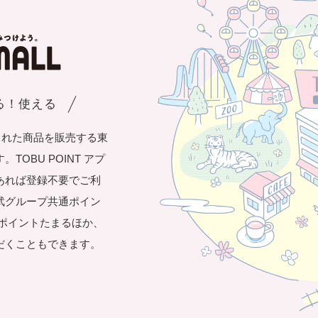
まる！使える
された商品を販売する東
OBU POINT アプ
あれば登録不要でご利
武グループ共通ポイン
き1ポイントたまるほか、
だくこともできます。