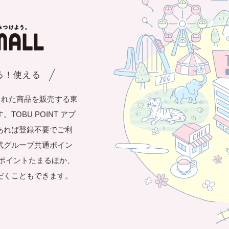
まる！使える
された商品を販売する東
OBU POINT アプ
あれば登録不要でご利
武グループ共通ポイン
き1ポイントたまるほか、
だくこともできます。